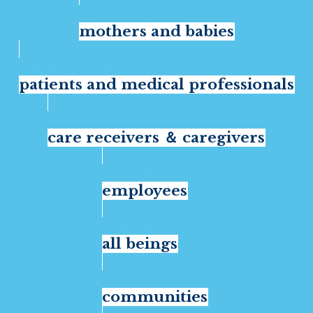
mothers and babies
patients and medical professionals
care receivers ＆ caregivers
employees
all beings
communities