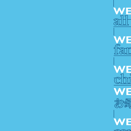
al
fa
ch
お