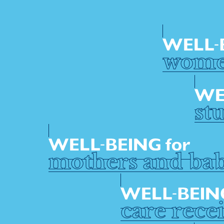
wom
st
mothers and bab
care rece