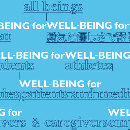
all beings
勇気と優しさで寄
en
udents
athletes
ies
patients and medi
ivers ＆ caregivers
em