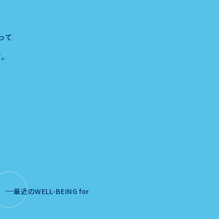
願って
す。
最近のWELL-BEING for