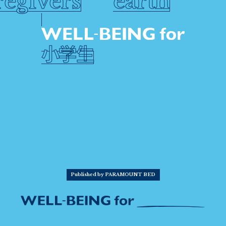
regivers
earth
小学生
Published by PARAMOUNT BED