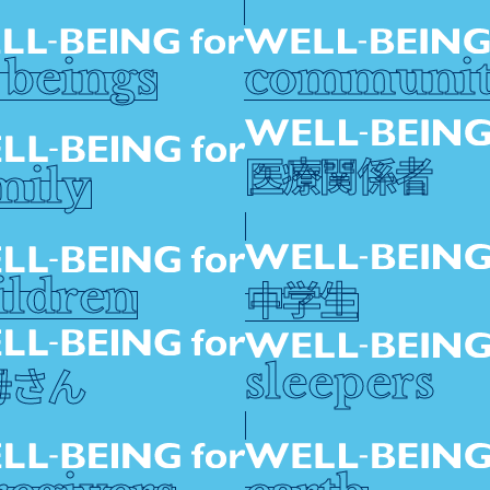
l beings
communit
医療関係者
mily
中学生
ildren
母さん
sleepers