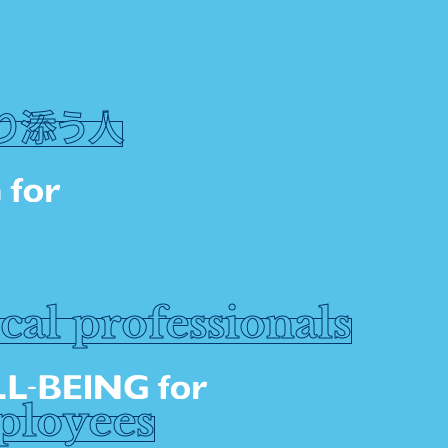
り添う人
cal professionals
ployees