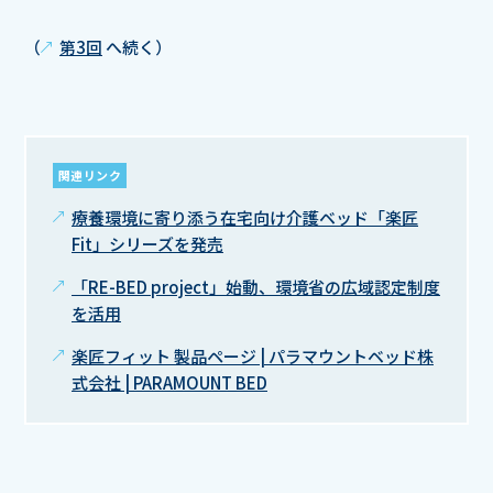
（
第3回
へ続く）
関連リンク
療養環境に寄り添う在宅向け介護ベッド「楽匠
Fit」シリーズを発売
「RE-BED project」始動、環境省の広域認定制度
を活用
楽匠フィット 製品ページ | パラマウントベッド株
式会社 | PARAMOUNT BED