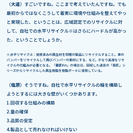
（
大道
）すごいですね。ここまで考えていたんですね。でも
最初からではなくこうして着実に環境や仕組みを整えてやっ
と実現した、ということは、広域認定でのリサイクルに対
して、自社での水平リサイクル※はさらにハードルが高かっ
た、ということでしょうか。
※
水平リサイクル
：使用済みの再生材を同種の製品にリサイクルすること。車の
バンパーをリサイクルして再びバンパーの素材にする、など。かなり高度なリサ
イクルの仕組みが必要となる。「
楽匠Fit
」の場合は、回収した過去の「楽匠」シ
リーズからリサイクルした再生樹脂を樹脂ボードに使用している。
（
塩原
）そうですね。自社で水平リサイクルの輪を構築し
ようとするには大きな壁がいくつかあります。
1.回収する仕組みの構築
2.量の確保
3.品質の安定
4.製品として売れなければいけない