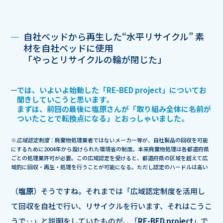
自社ベッドから再生した“水平リサイクル” 素
材を自社ベッドに使用
「やっとリサイクルの輪が閉じた」
では、いよいよ始動した「RE-BED project」についてお
聞きしていこうと思います。
まずは、前回の最後に塩原さんが「取り組み全体に名前が
ついたことで転換点になる」とおっしゃいました。
※
広域認定制度
：廃棄物処理業者ではないメーカー等が、自社製品の回収を可能
にするために2004年から設けられた環境省の制度。本来廃棄物処理は各都道府県
ごとの処理業許可が必要。この広域認定を受けると、都道府県の区域を超えて広
域的に回収・再生・処理を行うことが可能になる。ただし認定のハードルは高い
（
塩原
）そうですね。それまでは「広域認定制度を活用し
て回収を自社で行い、リサイクルを行います、それはこうこ
うで‥」と説明をしていたものが、「
RE-BED project
」で