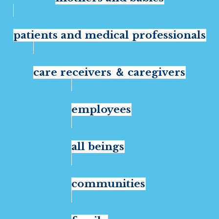
patients and medical professionals
care receivers ＆ caregivers
employees
all beings
communities