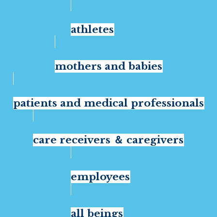
athletes
mothers and babies
patients and medical professionals
care receivers ＆ caregivers
employees
all beings