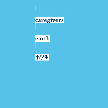
sleepers
caregivers
earth
小学生