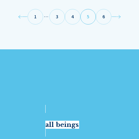
1
…
3
4
5
6
all beings