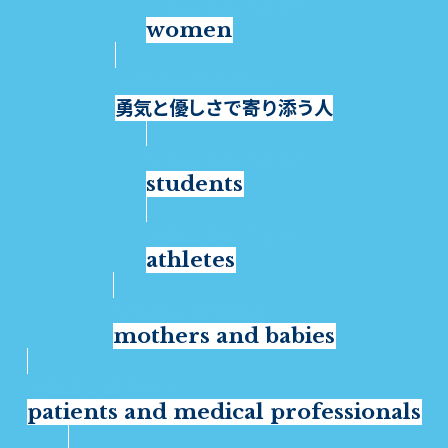
women
勇気と優しさで寄り添う人
students
athletes
mothers and babies
patients and medical professionals