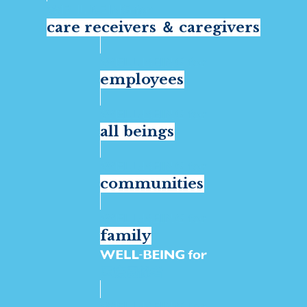
care receivers ＆ caregivers
employees
all beings
communities
family
医療関係者